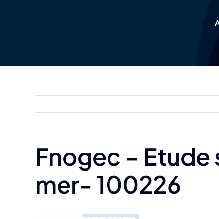
Skip
to
A
content
Fnogec – Etude s
mer- 100226