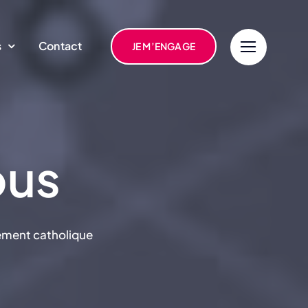
s
Contact
JE M’ENGAGE
ous
nement catholique