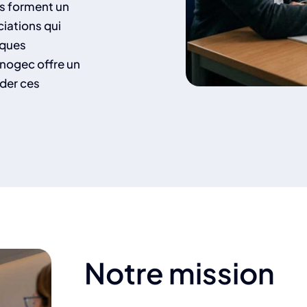
es forment un
ciations qui
iques
 Fnogec offre un
ider ces
Notre mission