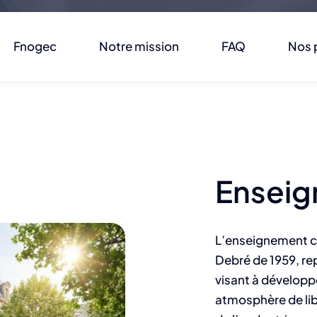
Fnogec
Notre mission
FAQ
Nos 
Enseig
L’enseignement cat
Debré de 1959, rep
visant à développ
atmosphère de libe