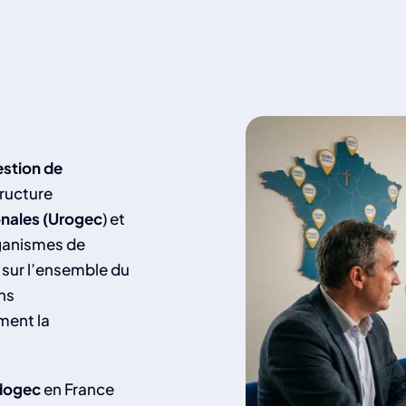
estion de
tructure
onales (Urogec
) et
rganismes de
 sur l’ensemble du
ons
ment la
dogec
en France