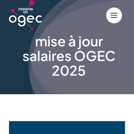
Skip
to
content
mise à jour
salaires OGEC
2025