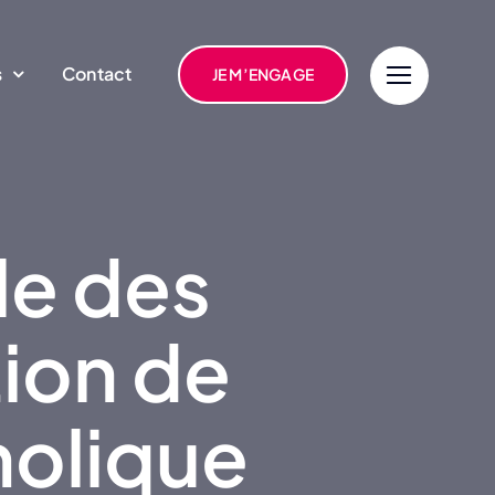
s
Contact
JE M’ENGAGE
le des
ion de
holique