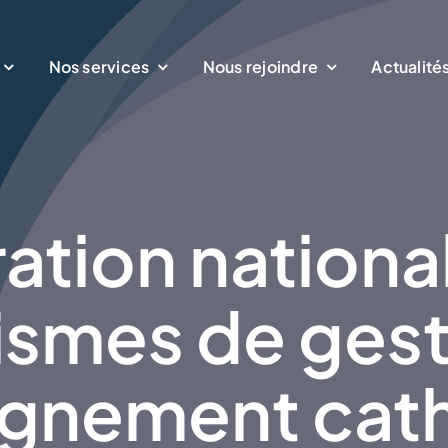
Nos services
Nous rejoindre
Actualité
ation nationa
ismes de gest
ignement cat