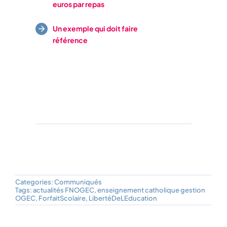
euros par repas
Un exemple qui doit faire
référence
Categories:
Communiqués
Tags:
actualités FNOGEC
,
enseignement catholique gestion
OGEC
,
ForfaitScolaire
,
LibertéDeLEducation